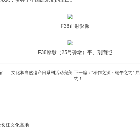
F38正射影像
F38磉墩（25号磉墩）平、剖面照
物馆——文化和自然遗产日系列活动完美
下一篇：“稻作之源・端午之约”
约！
造长江文化高地