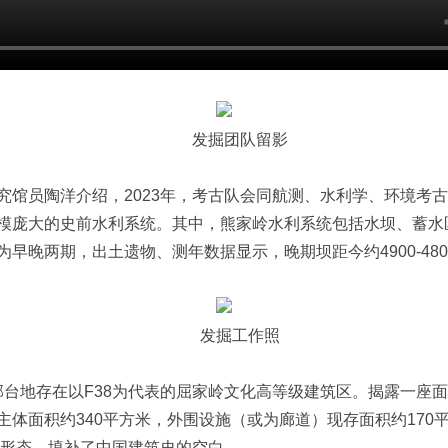
发掘团队留影
员陶洋介绍，2023年，考古队会同航测、水利学、环境考古
模庞大的史前水利系统。其中，熊家岭水利系统包括水坝、蓄水
两期，出土遗物、测年数据显示，晚期坝距今约4900-4800年
发掘工作照
部台地存在以F38为代表的屈家岭文化高等级建筑区。揭露一座面
体面积约340平方米，外围设施（或为廊道）现存面积约170
最早形态，填补了中国建筑史的空白。