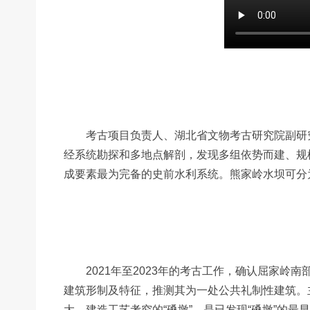
考古项目负责人、湖北省文物考古研究院副研究馆
经系统勘探和多地点解剖，发现多组依势而建、规
成要素最为完备的史前水利系统。熊家岭水坝可分为早晚
2021年至2023年的考古工作，确认屈家岭南
建筑形制及特征，推测其为一处公共礼制性建筑。主
大、建造工艺考究的“磉墩”，是已发现“磉墩”的