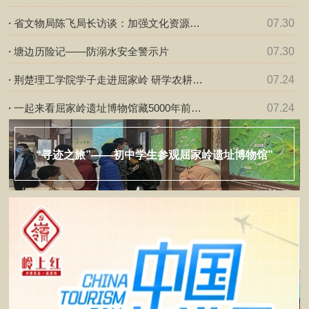
年前的稻种
·
省文物局陈飞局长访谈：加强文化资源保
07.30
护利用 打造长江文化高地
·
塘边历险记——防溺水安全警示片
07.30
·
荆楚理工学院学子走进屈家岭 研学农耕文
07.24
脉 青春助农振兴乡村
·
一起来看屈家岭遗址博物馆藏5000年前的
07.24
稻谷！
走进屈家岭，感受“土与火的艺术””