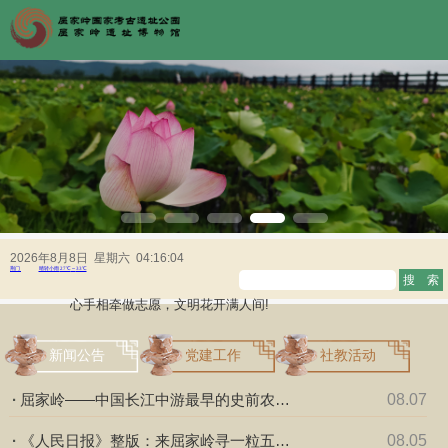
汇聚志愿力量 共建厚道荆门 勤勉农谷!
微光成炬，志愿同行!
志愿不分早晚，公益不论大小!
志愿精神在，人间真情浓!
2026年8月8日 星期六 04:16:05
心手相牵做志愿，文明花开满人间!
防诈骗，从细节做起，让我们一起提高警惕。
反诈骗，人人有责；多一份小心，少一份损失。
新闻公告
党建工作
社教活动
诈骗无情，守护钱袋子，全民反诈有情。
安全防范心中记，防诈骗有保障！
·
屈家岭——中国长江中游最早的史前农业
08.07
面对诈骗，保持清醒；积极防范，有我无敌。
文明圣地
提高警惕，防范诈骗从我做起。
·
《人民日报》整版：来屈家岭寻一粒五千
08.05