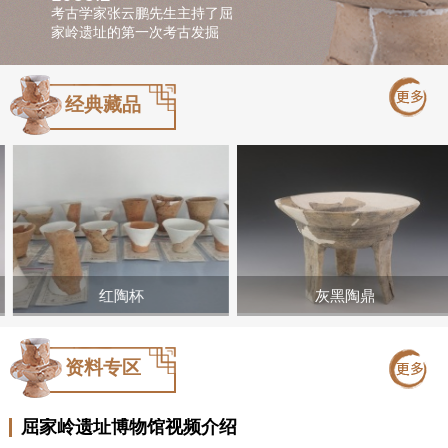
考古学家张云鹏先生主持了屈
家岭遗址的第一次考古发掘
经典藏品
红陶杯
灰黑陶鼎
资料专区
屈家岭遗址博物馆视频介绍