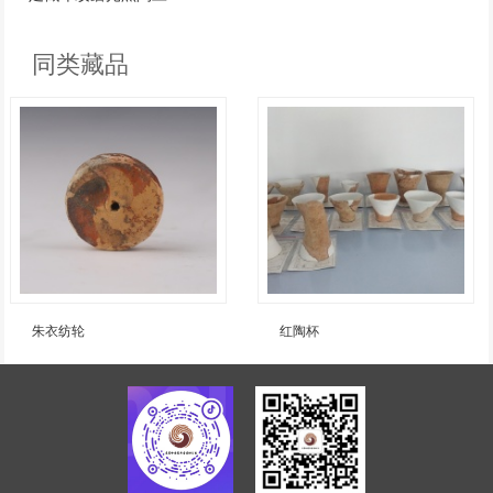
同类藏品
红陶杯
灰黑陶鼎