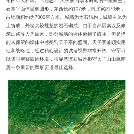
祐四年大石磨。《通志》”天子寨为南宋时期的一座寨堡，
石寨平面体呈椭圆形，东西长约107米，南北宽约70米，
占地面积约为7000平方米。城墙为土石结构，城墙主体为
土筑成，外墙为较规整的岩石砌成。由于自然因素以及修
筑山路等人为因素，部分城墙的墙体遭到了破坏，但是仍
能从保留的墙体中感受到天子寨的坚固。天子寨兼顾实用
性和战略性，经过精心设计的城墙视野非常开阔，守军可
以随时观察四周环境，很显然该石城是扼守太子山山脉南
麓一条重要的军事要道最佳选择。