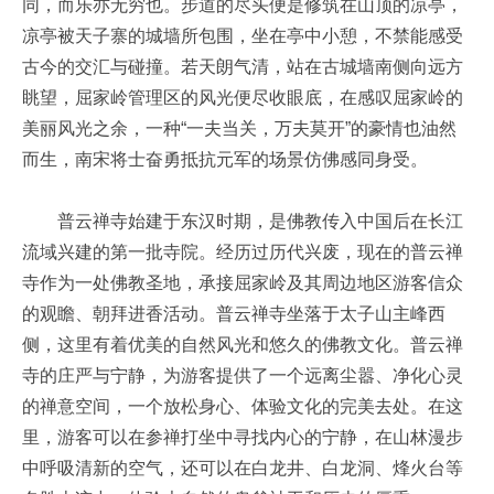
同，而乐亦无穷也。步道的尽头便是修筑在山顶的凉亭，
凉亭被天子寨的城墙所包围，坐在亭中小憩，不禁能感受
古今的交汇与碰撞。若天朗气清，站在古城墙南侧向远方
眺望，屈家岭管理区的风光便尽收眼底，在感叹屈家岭的
美丽风光之余，一种“一夫当关，万夫莫开”的豪情也油然
而生，南宋将士奋勇抵抗元军的场景仿佛感同身受。
普云禅寺始建于东汉时期，是佛教传入中国后在长江
流域兴建的第一批寺院。经历过历代兴废，现在的普云禅
寺作为一处佛教圣地，承接屈家岭及其周边地区游客信众
的观瞻、朝拜进香活动。普云禅寺坐落于太子山主峰西
侧，这里有着优美的自然风光和悠久的佛教文化。普云禅
寺的庄严与宁静，为游客提供了一个远离尘嚣、净化心灵
的禅意空间，一个放松身心、体验文化的完美去处。在这
里，游客可以在参禅打坐中寻找内心的宁静，在山林漫步
中呼吸清新的空气，还可以在白龙井、白龙洞、烽火台等