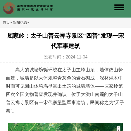
首页>
新闻动态>
屈家岭：太子山普云禅寺景区“四普”发现一宋
代军事建筑
发布时间：2024-11-04
高大的城墙蜿蜒环绕在太子山主峰山顶，墙体依山势
而建，城墙是以大体规整青灰色的岩石砌成，深林灌木中
时而可见因山体垮塌显露出土筑的城墙墙体——屈家岭第
四次全国文物普查发现并确认，位于大洪山南麓的太子山
普云禅寺景区有一宋代寨堡型军事建筑，民间称之为“天子
寨”。