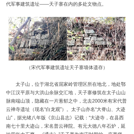
代军事建筑遗址——天子寨在内的多处文物点。
（宋代军事建筑遗址天子寨墙体遗存）
太子山，位于湖北省屈家岭管理区所在地北，地处鄂
中江汉平原与大洪山余脉交汇地，天子寨修筑在太子山山
脉南端山顶，隐藏在一片葱郁之中，北去2000米有宋代普
云禅寺遗址（现名“白龙观”）。太子山亦名“大脊山、大迹
山”，据光绪八年版《京山县志》记载：“大迹寺，在县西
南七十里大迹山，宋名普云禅院。有元大德八年石炉，延