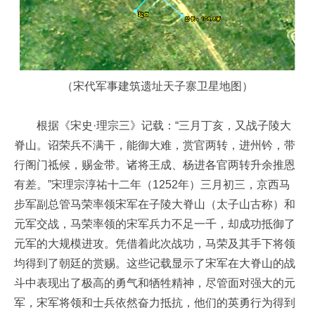
（宋代军事建筑遗址天子寨卫星地图）
根据《宋史·理宗三》记载：“三月丁亥，又战子陵大
脊山。诏荣兵不满干，能御大难，赏官两转，进州钤，带
行阁门祗候，赐金带。诸将王成、杨进各官两转升余推恩
有差。”宋理宗淳祐十二年（1252年）三月初三，京西马
步军副总管马荣率领宋军在子陵大脊山（太子山古称）和
元军交战，马荣率领的宋军兵力不足一千，却成功抵御了
元军的大规模进攻。凭借着此次战功，马荣及其手下将领
均得到了朝廷的赏赐。这些记载显示了宋军在大脊山的战
斗中表现出了极高的勇气和牺牲精神，尽管面对强大的元
军，宋军将领和士兵依然奋力抵抗，他们的英勇行为得到