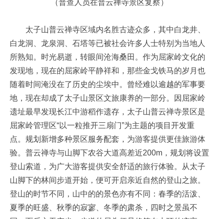
（普查人员在普云禅寺景区复察）
太子山普云禅寺区域内名胜古迹众多，其中白龙井、
白龙洞、龙泉洞、石塔等已被社会许多人士特别为当地人
所熟知。时光易逝，转眼间沧海桑田。作为屈家岭文化的
发现地，现在的屈家岭平静祥和，那些金戈铁马的岁月也
随着时间淹没在了历史的尘埃中。曾经难以逾越的军事要
地，现在却成了太子山景区文旅康养的一部分。因屈家岭
遗址最早发现长江中游稻作遗存，太子山普云禅寺景区是
屈家岭管理区“以一粒推开三扇门”为主题的项目开发重
点。规划新增多种景区服务配套，为游客提供更佳旅游体
验。普云禅寺与山脚下农谷大道高差近200m，规划将设置
登山索道，为广大游客提供安全舒适的旅行体验。从太子
山脚下的林间步道开始，便可开启亲近自然的登山之旅。
登山的时节不同，山中的的景色亦有不同：春季的活泼、
夏季的旺盛、秋季的寂寥、冬季的肃杀，四时之景虽不