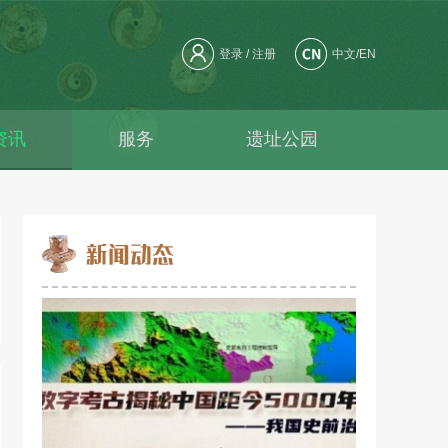
登录
/
注册
中文
/
EN
资讯
服务
遗址公园
资料