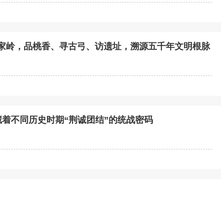
屈家岭，品桃香、寻古弓、访遗址，溯源五千年文明根脉
，蕴藏着不同历史时期“荆诚团结”的统战密码