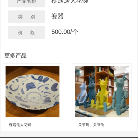
柳遥遥大花碗
产品名称
瓷器
类 别
500.00/个
价 格
更多产品
柳遥遥大花碗
关节鹿、关节兔