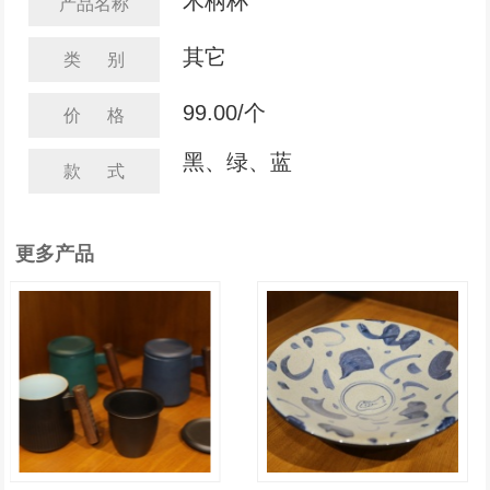
木柄杯
产品名称
其它
类 别
99.00/个
价 格
黑、绿、蓝
款 式
更多产品