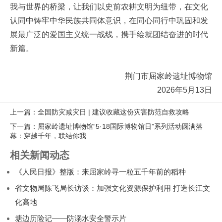
我与世界的桥梁，让我们以史前农耕文明为纽带，在文化
认同中铸牢中华民族共同体意识，在同心同行中巩固和发
展最广泛的爱国主义统一战线，携手绘就团结奋进的时代
新篇。
荆门市屈家岭遗址博物馆
2026年5月13日
上一篇：全国防灾减灾日 | 建议收藏这份灾害防范自救攻略
下一篇：屈家岭遗址博物馆“5·18国际博物馆日”系列活动圆满落
幕：穿越千年，联结你我
相关新闻动态
《人民日报》整版：来屈家岭寻一粒五千年前的稻种
省文物局陈飞局长访谈：加强文化资源保护利用 打造长江文
化高地
塘边历险记——防溺水安全警示片