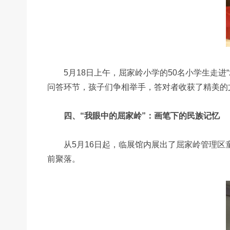
5月18日上午，屈家岭小学的50名小学生走进
问答环节，孩子们争相举手，答对者收获了精美的
四、“我眼中的屈家岭”：画笔下的民族记忆
从5月16日起，临展馆内展出了屈家岭管理区童
前聚落。