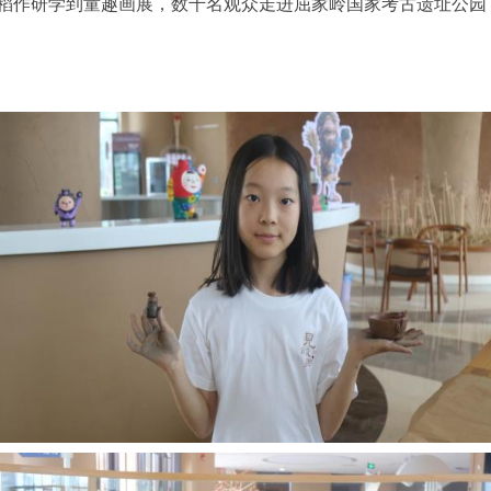
稻作研学到童趣画展，数千名观众走进屈家岭国家考古遗址公园