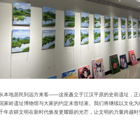
本地居民到远方来客——这座矗立于江汉平原的史前遗址，正
同时屈家岭遗址博物馆与大家的约定未曾结束。我们将继续以文化
千年农耕文明在新时代焕发更耀眼的光芒，让文明的力量跨越时