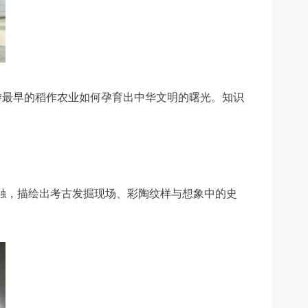
游最早的稻作农业如何孕育出中华文明的曙光。知识
触，描绘出考古发掘现场、彩陶纹样与想象中的史