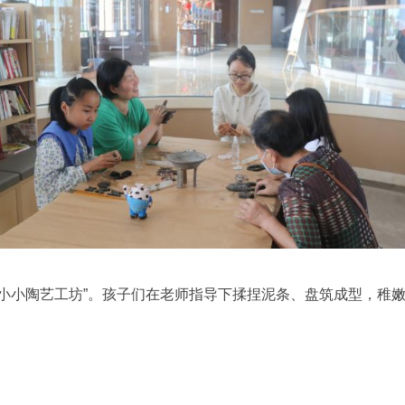
小小陶艺工坊”。孩子们在老师指导下揉捏泥条、盘筑成型，稚