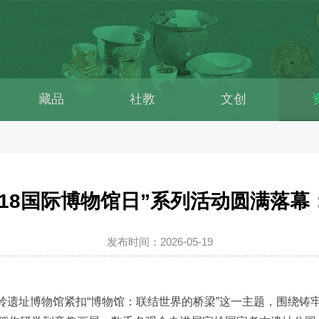
藏品
社教
文创
·18国际博物馆日”系列活动圆满落
发布时间：2026-05-19
屈家岭遗址博物馆紧扣“博物馆：联结世界的桥梁”这一主题，围绕