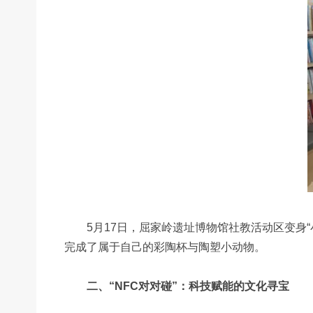
5月17日，屈家岭遗址博物馆社教活动区变身“
完成了属于自己的彩陶杯与陶塑小动物。
二、“NFC对对碰”：科技赋能的文化寻宝