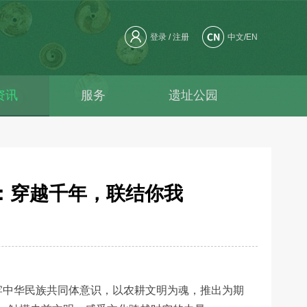
登录
/
注册
中文
/
EN
资讯
服务
遗址公园
资料
幕：穿越千年，联结你我
铸牢中华民族共同体意识，以农耕文明为魂，推出为期