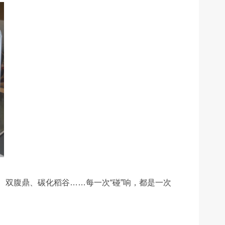
、双腹鼎、碳化稻谷……每一次“碰”响，都是一次